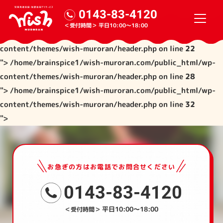
/home/brainspice1/wish-muroran.com/public_html/wp-
0143-83-4120
content/themes/wish-muroran/header.php on line
21
＜受付時間＞
平日10:00～18:00
">
/home/brainspice1/wish-muroran.com/public_html/wp-
content/themes/wish-muroran/header.php on line
22
">
/home/brainspice1/wish-muroran.com/public_html/wp-
content/themes/wish-muroran/header.php on line
28
">
/home/brainspice1/wish-muroran.com/public_html/wp-
content/themes/wish-muroran/header.php on line
32
">
お急ぎの方はお電話でお問合せください
0143-83-4120
平日10:00～18:00
＜受付時間＞